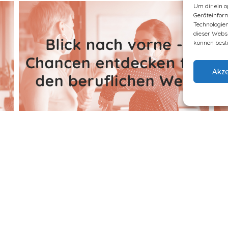
Um dir ein o
Geräteinfor
Technologien
dieser Websi
können best
Akze