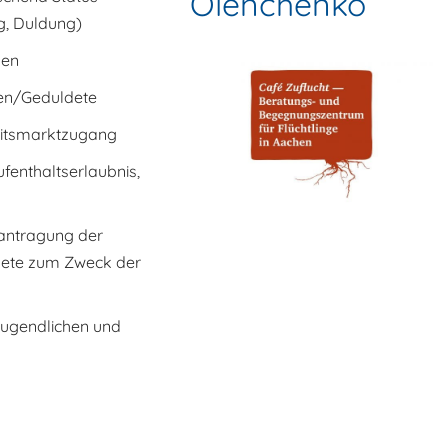
Olenchenko
g, Duldung)
sen
nen/Geduldete
eitsmarktzugang
fenthaltserlaubnis,
antragung der
ldete zum Zweck der
Jugendlichen und