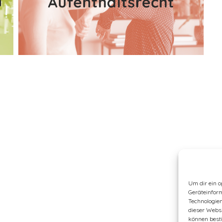
Um dir ein o
Geräteinfor
Technologien
dieser Websi
können best