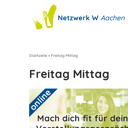
Zum
Netzwerk W
Aachen
Inhalt
springen
Startseite
»
Freitag Mittag
Freitag Mittag