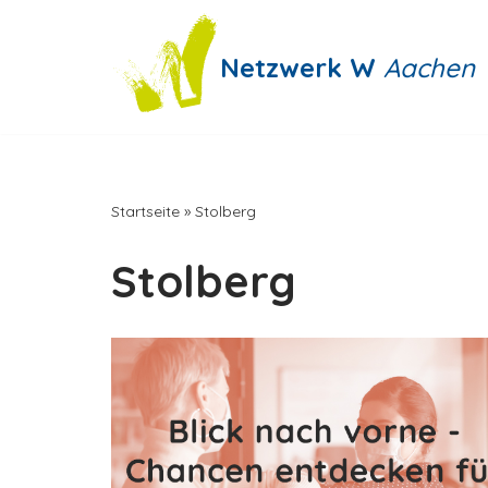
Zum
Netzwerk W
Aachen
Inhalt
springen
Startseite
»
Stolberg
Stolberg