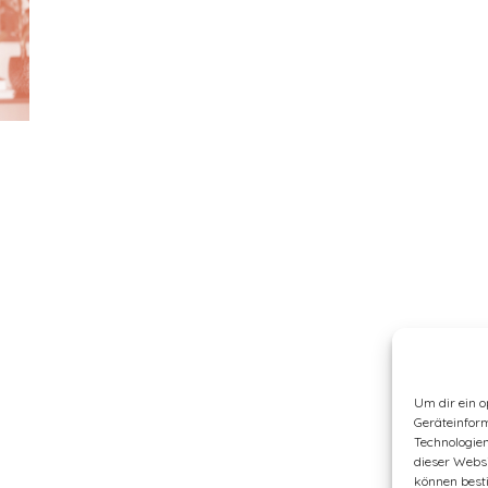
Um dir ein o
Geräteinfor
Technologien
dieser Websi
können best